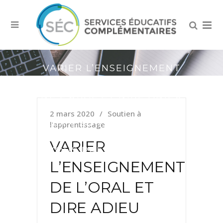
VARIER L’ENSEIGNEMENT
DE L’ORAL ET DIRE ADIEU
2 mars 2020
Soutien à
AUX « BONJOUR, JE VAIS
l'apprentissage
VARIER
VOUS PRÉSENTER MON
L’ENSEIGNEMENT
EXPOSÉ »
DE L’ORAL ET
DIRE ADIEU