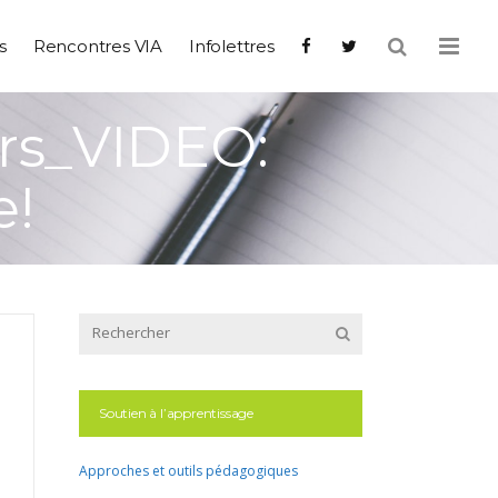
s
Rencontres VIA
Infolettres
ors_VIDEO:
!
Soutien à l’apprentissage
Approches et outils pédagogiques